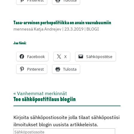
Pinterest
Tulosta
Tasa-arvoinen perhepolitiikka on avain vauvabuumiin
mennessä
Katja Andrejev
|
23.3.2019
|
BLOGI
Jaa tämä:
Facebook
X
Sähköpostitse
Pinterest
Tulosta
« Vanhemmat merkinnät
Tee sähköpostitilaus blogiin
Kirjoita sähköpostiosoite jolla tilaat sähköpostiisi
ilmoitukset blogin uusista artikkeleista.
Sähköpostiosoite