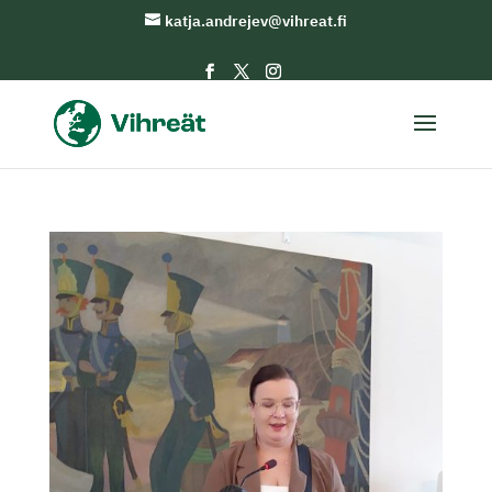
katja.andrejev@vihreat.fi