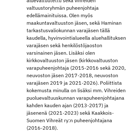
aluevaltuutettu sekä vihreiden
valtuustoryhmän puheenjohtaja
edellämainituissa. Olen myös
maakuntavaltuuston jäsen, sekä Haminan
tarkastusvaliokunnan varajäsen tällä
kaudella, hyvinvointialueella aluehallituksen
varajäsen sekä henkilöstöjaoston
varsinainen jäsen. Lisäksi olen
kirkkovaltuuston jäsen (kirkkovaltuuston
varapuheenjohtaja (2015-2016 sekä 2020,
neuvoston jäsen 2017-2018, neuvoston
varajäsen 2019 ja 2021-2026). Poliittista
kokemusta minulla on lisäksi mm. Vihreiden
puoluevaltuuskunnan varapuheenjohtajana
kahden kauden ajan (2013-2017) ja
jäsenenä (2021-2023) sekä Kaakkois-
Suomen Vihreät ry:n puheenjohtajana
(2016-2018).