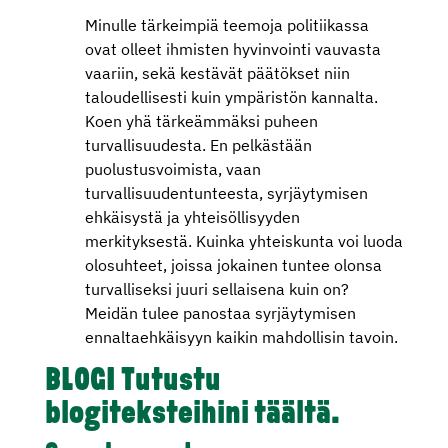
Minulle tärkeimpiä teemoja politiikassa
ovat olleet ihmisten hyvinvointi vauvasta
vaariin, sekä kestävät päätökset niin
taloudellisesti kuin ympäristön kannalta.
Koen yhä tärkeämmäksi puheen
turvallisuudesta. En pelkästään
puolustusvoimista, vaan
turvallisuudentunteesta, syrjäytymisen
ehkäisystä ja yhteisöllisyyden
merkityksestä. Kuinka yhteiskunta voi luoda
olosuhteet, joissa jokainen tuntee olonsa
turvalliseksi juuri sellaisena kuin on?
Meidän tulee panostaa syrjäytymisen
ennaltaehkäisyyn kaikin mahdollisin tavoin.
BLOGI
Tutustu
blogiteksteihini
täältä
.