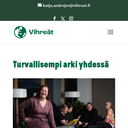
katja.andrejev@vihreat.fi
Turvallisempi arki yhdessä