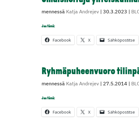
mennessä
Katja Andrejev
|
30.3.2023
|
BL
Jaa tämä:
Facebook
X
Sähköpostitse
Ryhmäpuheenvuoro tilinpä
mennessä
Katja Andrejev
|
27.5.2014
|
BL
Jaa tämä:
Facebook
X
Sähköpostitse