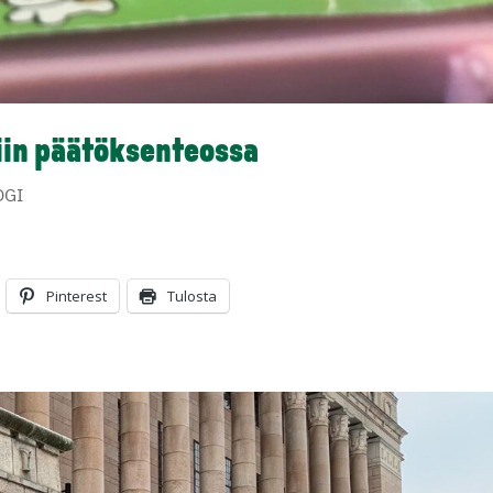
siin päätöksenteossa
OGI
Pinterest
Tulosta