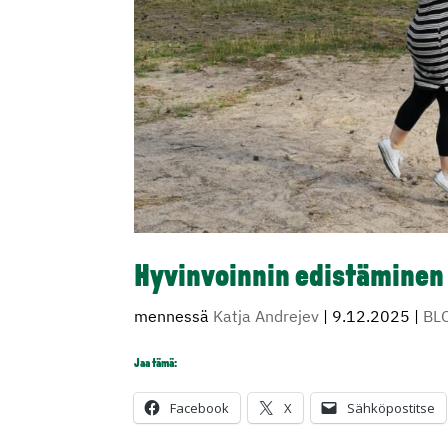
Hyvinvoinnin edistäminen
mennessä
Katja Andrejev
|
9.12.2025
|
BL
Jaa tämä:
Facebook
X
Sähköpostitse