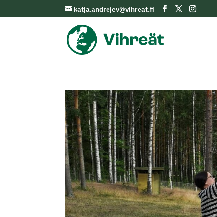
katja.andrejev@vihreat.fi