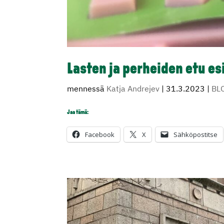
Lasten ja perheiden etu e
mennessä
Katja Andrejev
|
31.3.2023
|
BL
Jaa tämä:
Facebook
X
Sähköpostitse