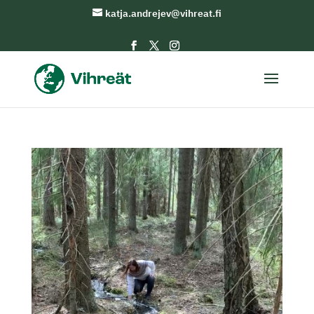
katja.andrejev@vihreat.fi