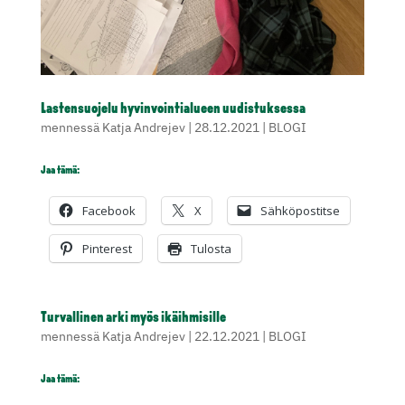
Lastensuojelu hyvinvointialueen uudistuksessa
mennessä
Katja Andrejev
|
28.12.2021
|
BLOGI
Jaa tämä:
Facebook
X
Sähköpostitse
Pinterest
Tulosta
Turvallinen arki myös ikäihmisille
mennessä
Katja Andrejev
|
22.12.2021
|
BLOGI
Jaa tämä: