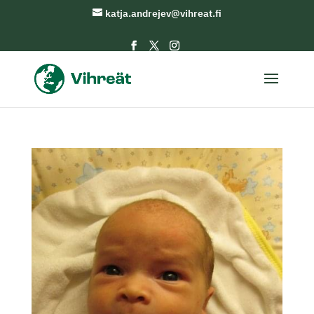
katja.andrejev@vihreat.fi