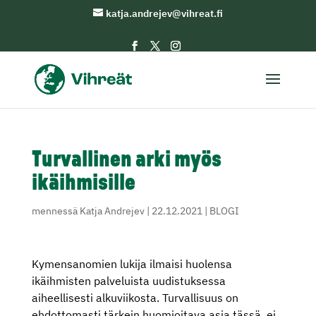
katja.andrejev@vihreat.fi
Turvallinen arki myös
ikäihmisille
mennessä
Katja Andrejev
|
22.12.2021
|
BLOGI
Kymensanomien lukija ilmaisi huolensa
ikäihmisten palveluista uudistuksessa
aiheellisesti alkuviikosta. Turvallisuus on
ehdottomasti tärkein huomioitava asia tässä, ei