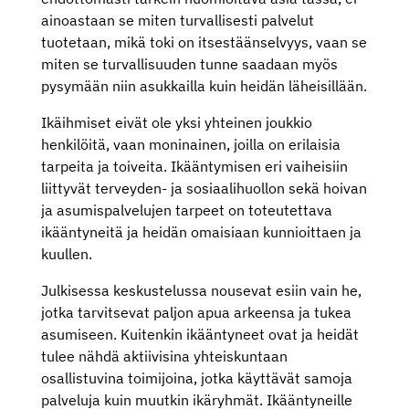
ainoastaan se miten turvallisesti palvelut
tuotetaan, mikä toki on itsestäänselvyys, vaan se
miten se turvallisuuden tunne saadaan myös
pysymään niin asukkailla kuin heidän läheisillään.
Ikäihmiset eivät ole yksi yhteinen joukkio
henkilöitä, vaan moninainen, joilla on erilaisia
tarpeita ja toiveita. Ikääntymisen eri vaiheisiin
liittyvät terveyden- ja sosiaalihuollon sekä hoivan
ja asumispalvelujen tarpeet on toteutettava
ikääntyneitä ja heidän omaisiaan kunnioittaen ja
kuullen.
Julkisessa keskustelussa nousevat esiin vain he,
jotka tarvitsevat paljon apua arkeensa ja tukea
asumiseen. Kuitenkin ikääntyneet ovat ja heidät
tulee nähdä aktiivisina yhteiskuntaan
osallistuvina toimijoina, jotka käyttävät samoja
palveluja kuin muutkin ikäryhmät. Ikääntyneille