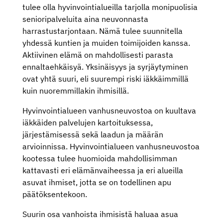
tulee olla hyvinvointialueilla tarjolla monipuolisia
senioripalveluita aina neuvonnasta
harrastustarjontaan. Nämä tulee suunnitella
yhdessä kuntien ja muiden toimijoiden kanssa.
Aktiivinen elämä on mahdollisesti parasta
ennaltaehkäisyä. Yksinäisyys ja syrjäytyminen
ovat yhtä suuri, eli suurempi riski iäkkäimmillä
kuin nuoremmillakin ihmisillä.
Hyvinvointialueen vanhusneuvostoa on kuultava
iäkkäiden palvelujen kartoituksessa,
järjestämisessä sekä laadun ja määrän
arvioinnissa. Hyvinvointialueen vanhusneuvostoa
kootessa tulee huomioida mahdollisimman
kattavasti eri elämänvaiheessa ja eri alueilla
asuvat ihmiset, jotta se on todellinen apu
päätöksentekoon.
Suurin osa vanhoista ihmisistä haluaa asua