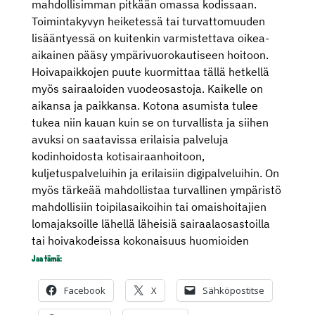
mahdollisimman pitkään omassa kodissaan.
Toimintakyvyn heiketessä tai turvattomuuden
lisääntyessä on kuitenkin varmistettava oikea-
aikainen pääsy ympärivuorokautiseen hoitoon.
Hoivapaikkojen puute kuormittaa tällä hetkellä
myös sairaaloiden vuodeosastoja. Kaikelle on
aikansa ja paikkansa. Kotona asumista tulee
tukea niin kauan kuin se on turvallista ja siihen
avuksi on saatavissa erilaisia palveluja
kodinhoidosta kotisairaanhoitoon,
kuljetuspalveluihin ja erilaisiin digipalveluihin. On
myös tärkeää mahdollistaa turvallinen ympäristö
mahdollisiin toipilasaikoihin tai omaishoitajien
lomajaksoille lähellä läheisiä sairaalaosastoilla
tai hoivakodeissa kokonaisuus huomioiden
Jaa tämä:
Facebook
X
Sähköpostitse