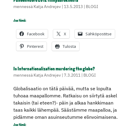
Puheenvuoro 2012 tilinpäätöksestä
mennessä
Katja Andrejev
|
13.5.2013
|
BLOGI
Jaa tämä:
Facebook
X
Sähköpostitse
Pinterest
Tulosta
Is Internationalization murdering the globe?
mennessä
Katja Andrejev
|
7.3.2011
|
BLOGI
Globalisaatio on tätä päivää, mutta se lopulta
tuhoaa maapallomme. Ratkaisu on siirtytä askel
takaisin (tai eteen?)- päin ja alkaa hankkimaan
taas kaikki lähempää. Säästämme maapalloa, ja
pidämme oman asuinseutumme elinvoimaisena.
Jaa tämä: