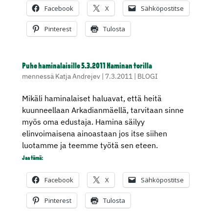
Facebook
X
Sähköpostitse
Pinterest
Tulosta
Puhe haminalaisille 5.3.2011 Haminan torilla
mennessä
Katja Andrejev
|
7.3.2011
|
BLOGI
Mikäli haminalaiset haluavat, että heitä
kuunneellaan Arkadianmäellä, tarvitaan sinne
myös oma edustaja. Hamina säilyy
elinvoimaisena ainoastaan jos itse siihen
luotamme ja teemme työtä sen eteen.
Jaa tämä:
Facebook
X
Sähköpostitse
Pinterest
Tulosta