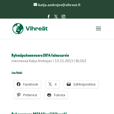
katja.andrejev@vihreat.fi
Ryhmäpuheenvuoro 2014 talousarvio
mennessä
Katja Andrejev
|
13.11.2013
|
BLOGI
Jaa tämä:
Facebook
X
Sähköpostitse
Pinterest
Tulosta