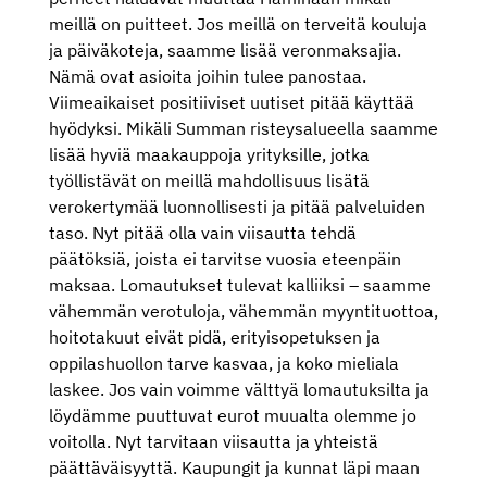
meillä on puitteet. Jos meillä on terveitä kouluja
ja päiväkoteja, saamme lisää veronmaksajia.
Nämä ovat asioita joihin tulee panostaa.
Viimeaikaiset positiiviset uutiset pitää käyttää
hyödyksi. Mikäli Summan risteysalueella saamme
lisää hyviä maakauppoja yrityksille, jotka
työllistävät on meillä mahdollisuus lisätä
verokertymää luonnollisesti ja pitää palveluiden
taso. Nyt pitää olla vain viisautta tehdä
päätöksiä, joista ei tarvitse vuosia eteenpäin
maksaa. Lomautukset tulevat kalliiksi – saamme
vähemmän verotuloja, vähemmän myyntituottoa,
hoitotakuut eivät pidä, erityisopetuksen ja
oppilashuollon tarve kasvaa, ja koko mieliala
laskee. Jos vain voimme välttyä lomautuksilta ja
löydämme puuttuvat eurot muualta olemme jo
voitolla. Nyt tarvitaan viisautta ja yhteistä
päättäväisyyttä. Kaupungit ja kunnat läpi maan