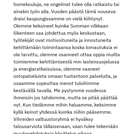
homekouluja, ne ongelmat tulee olla ratkaistu tai
ainakin työn alla. Vuoden päästä tämä nouseva
draivi kaupungissamme on vielä kiihtynyt.
Olemme keksineet kuinka Summan vilkkaan
liikenteen saa johdettua myös keskustaan,
työtekijät ovat motivoituneita ja innostuneita
kehittämään toimintaansa koska lomautuksia ei
ole tarvittu, olemme osanneet ottaa oppia muilta
toimiemme kehittämisestä mm lastensuojelussa
ja energiaratkaisuissa, olemme saaneet
ostopalveluista omaan tuotantoon palveluita, ja
osaamme sopeuttaa menot tuloihimme
kestävällä tavalla. Me pystymme vuodessa
ihmeisiin jos tahdomme, mutta se pitää päättää
nyt. Kun tiedämme mihin haluamme, keksimme
kyllä keinot yhdessä kuinka niihin pääsemme.
Vihreiden valtuustoryhmä ei hyväksy
talousarviota tällaisenaan, vaan tulee tekemään
muutosehdotuksia käsittelyn aikana.