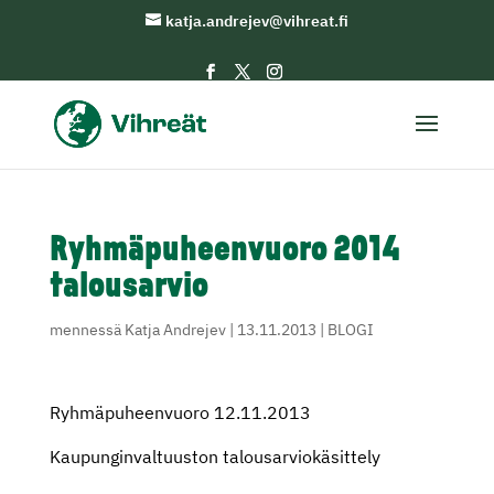
katja.andrejev@vihreat.fi
Ryhmäpuheenvuoro 2014
talousarvio
mennessä
Katja Andrejev
|
13.11.2013
|
BLOGI
Ryhmäpuheenvuoro 12.11.2013
Kaupunginvaltuuston talousarviokäsittely