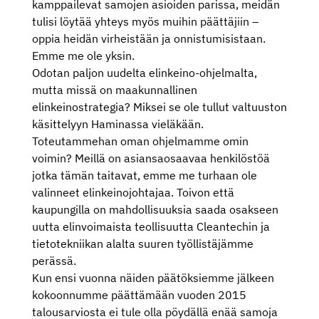
kamppailevat samojen asioiden parissa, meidän
tulisi löytää yhteys myös muihin päättäjiin –
oppia heidän virheistään ja onnistumisistaan.
Emme me ole yksin.
Odotan paljon uudelta elinkeino-ohjelmalta,
mutta missä on maakunnallinen
elinkeinostrategia? Miksei se ole tullut valtuuston
käsittelyyn Haminassa vieläkään.
Toteutammehan oman ohjelmamme omin
voimin? Meillä on asiansaosaavaa henkilöstöä
jotka tämän taitavat, emme me turhaan ole
valinneet elinkeinojohtajaa. Toivon että
kaupungilla on mahdollisuuksia saada osakseen
uutta elinvoimaista teollisuutta Cleantechin ja
tietotekniikan alalta suuren työllistäjämme
perässä.
Kun ensi vuonna näiden päätöksiemme jälkeen
kokoonnumme päättämään vuoden 2015
talousarviosta ei tule olla pöydällä enää samoja