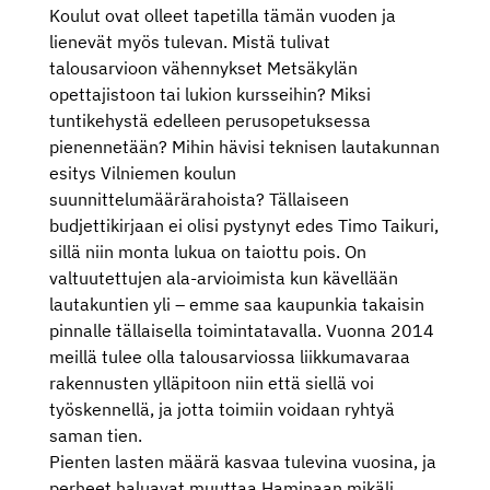
Koulut ovat olleet tapetilla tämän vuoden ja
lienevät myös tulevan. Mistä tulivat
talousarvioon vähennykset Metsäkylän
opettajistoon tai lukion kursseihin? Miksi
tuntikehystä edelleen perusopetuksessa
pienennetään? Mihin hävisi teknisen lautakunnan
esitys Vilniemen koulun
suunnittelumäärärahoista? Tällaiseen
budjettikirjaan ei olisi pystynyt edes Timo Taikuri,
sillä niin monta lukua on taiottu pois. On
valtuutettujen ala-arvioimista kun kävellään
lautakuntien yli – emme saa kaupunkia takaisin
pinnalle tällaisella toimintatavalla. Vuonna 2014
meillä tulee olla talousarviossa liikkumavaraa
rakennusten ylläpitoon niin että siellä voi
työskennellä, ja jotta toimiin voidaan ryhtyä
saman tien.
Pienten lasten määrä kasvaa tulevina vuosina, ja
perheet haluavat muuttaa Haminaan mikäli