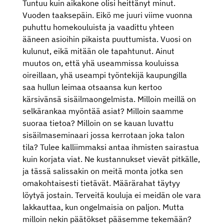
Tuntuu kuin aikakone olisi heittänyt minut.
Vuoden taaksepäin. Eikö me juuri viime vuonna
puhuttu homekouluista ja vaadittu yhteen
ääneen asioihin pikaista puuttumista. Vuosi on
kulunut, eikä mitään ole tapahtunut. Ainut
muutos on, että yhä useammissa kouluissa
oireillaan, yhä useampi työntekijä kaupungilla
saa hullun leimaa otsaansa kun kertoo
kärsivänsä sisäilmaongelmista. Milloin meillä on
selkärankaa myöntää asiat? Milloin saamme
suoraa tietoa? Milloin on se kauan luvattu
sisäilmaseminaari jossa kerrotaan joka talon
tila? Tulee kalliimmaksi antaa ihmisten sairastua
kuin korjata viat. Ne kustannukset vievät pitkälle,
ja tässä salissakin on meitä monta jotka sen
omakohtaisesti tietävät. Määrärahat täytyy
löytyä jostain. Terveitä kouluja ei meidän ole vara
lakkauttaa, kun ongelmaisia on paljon. Mutta
milloin nekin päätökset pääsemme tekemään?