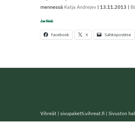
mennessä
Katja Andrejev
|
13.11.2013
|
B
Jaa tämä:
Facebook
X
Sähköpostitse
Vihreät
|
sivupaketti.vihreat.fi
|
Sivuston hal