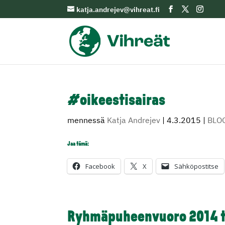
katja.andrejev@vihreat.fi
#oikeestisairas
mennessä
Katja Andrejev
|
4.3.2015
|
BLO
Jaa tämä:
Facebook
X
Sähköpostitse
Ryhmäpuheenvuoro 2014 t