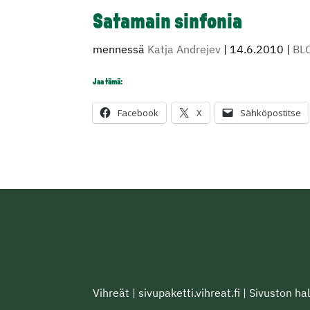
Satamain sinfonia
mennessä
Katja Andrejev
|
14.6.2010
|
BL
Jaa tämä:
Facebook
X
Sähköpostitse
Vihreät
|
sivupaketti.vihreat.fi
|
Sivuston hal