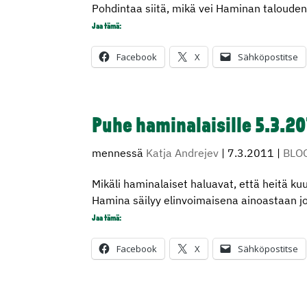
Pohdintaa siitä, mikä vei Haminan talouden
Jaa tämä:
Facebook
X
Sähköpostitse
Puhe haminalaisille 5.3.20
mennessä
Katja Andrejev
|
7.3.2011
|
BLO
Mikäli haminalaiset haluavat, että heitä k
Hamina säilyy elinvoimaisena ainoastaan j
Jaa tämä:
Facebook
X
Sähköpostitse