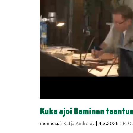
Kuka ajoi Haminan taantu
mennessä
Katja Andrejev
|
4.3.2025
|
BLO