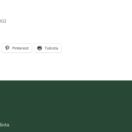
OGI
Pinterest
Tulosta
linta