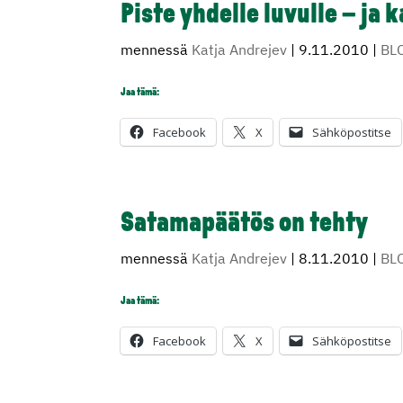
Piste yhdelle luvulle – ja 
mennessä
Katja Andrejev
|
9.11.2010
|
BL
Jaa tämä:
Facebook
X
Sähköpostitse
Satamapäätös on tehty
mennessä
Katja Andrejev
|
8.11.2010
|
BL
Jaa tämä:
Facebook
X
Sähköpostitse