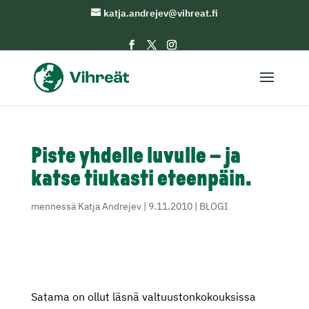
katja.andrejev@vihreat.fi
Piste yhdelle luvulle – ja
katse tiukasti eteenpäin.
mennessä
Katja Andrejev
|
9.11.2010
|
BLOGI
Satama on ollut läsnä valtuustonkokouksissa