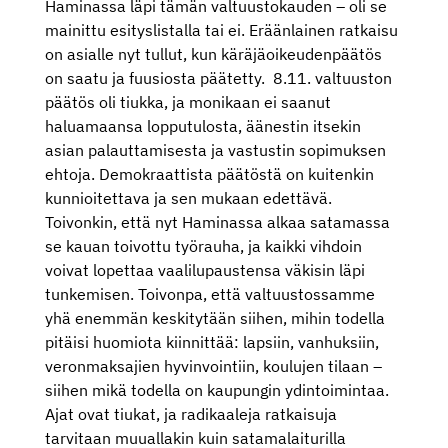
Haminassa läpi tämän valtuustokauden – oli se
mainittu esityslistalla tai ei. Eräänlainen ratkaisu
on asialle nyt tullut, kun käräjäoikeudenpäätös
on saatu ja fuusiosta päätetty.
8.11. valtuuston
päätös oli tiukka, ja monikaan ei saanut
haluamaansa lopputulosta, äänestin itsekin
asian palauttamisesta ja vastustin sopimuksen
ehtoja. Demokraattista päätöstä on kuitenkin
kunnioitettava ja sen mukaan edettävä.
Toivonkin, että nyt Haminassa alkaa satamassa
se kauan toivottu työrauha, ja kaikki vihdoin
voivat lopettaa vaalilupaustensa väkisin läpi
tunkemisen. Toivonpa, että valtuustossamme
yhä enemmän keskitytään siihen, mihin todella
pitäisi huomiota kiinnittää: lapsiin, vanhuksiin,
veronmaksajien hyvinvointiin, koulujen tilaan –
siihen mikä todella on kaupungin ydintoimintaa.
Ajat ovat tiukat, ja radikaaleja ratkaisuja
tarvitaan muuallakin kuin satamalaiturilla