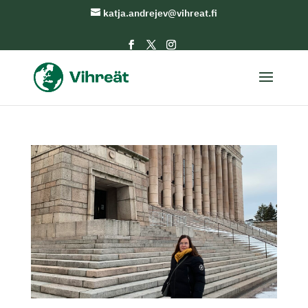
katja.andrejev@vihreat.fi