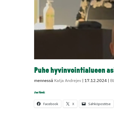
Puhe hyvinvointialueen a
mennessä
Katja Andrejev
|
17.12.2024
|
B
Jaa tämä:
Facebook
X
Sähköpostitse