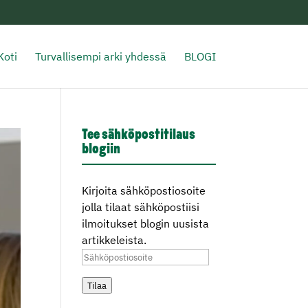
Koti
Turvallisempi arki yhdessä
BLOGI
Tee sähköpostitilaus
blogiin
Kirjoita sähköpostiosoite
jolla tilaat sähköpostiisi
ilmoitukset blogin uusista
artikkeleista.
Sähköpostiosoite
Tilaa