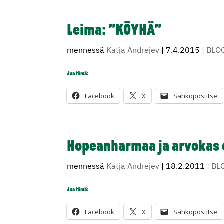
Leima: ”KÖYHÄ”
mennessä
Katja Andrejev
|
7.4.2015
|
BLO
Jaa tämä:
Facebook
X
Sähköpostitse
Hopeanharmaa ja arvokas
mennessä
Katja Andrejev
|
18.2.2011
|
BL
Jaa tämä:
Facebook
X
Sähköpostitse