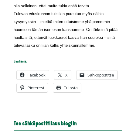
olla sellainen, ettei muita tukia enää tarvita.
Tulevan eduskunnan tulisikin pureutua myös näihin
kysymyksiin – miettiä miten ottaisimme yhä paremmin
huomioon tämän ison osan kansaamme. On tärkeintä pitää
huolta sitä, etteivät luokkaerot kasva liian suureksi – siitä
tuleva lasku on liian kallis yhteiskunnallemme.
Jaa tämä:
Facebook
X
Sähköpostitse
Pinterest
Tulosta
Tee sähköpostitilaus blogiin