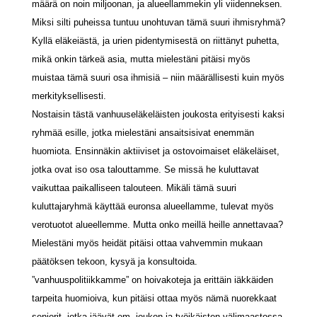
määrä on noin miljoonan, ja alueellammekin yli viidenneksen.
Miksi silti puheissa tuntuu unohtuvan tämä suuri ihmisryhmä?
Kyllä eläkeiästä, ja urien pidentymisestä on riittänyt puhetta,
mikä onkin tärkeä asia, mutta mielestäni pitäisi myös
muistaa tämä suuri osa ihmisiä – niin määrällisesti kuin myös
merkityksellisesti.
Nostaisin tästä vanhuuseläkeläisten joukosta erityisesti kaksi
ryhmää esille, jotka mielestäni ansaitsisivat enemmän
huomiota. Ensinnäkin aktiiviset ja ostovoimaiset eläkeläiset,
jotka ovat iso osa talouttamme. Se missä he kuluttavat
vaikuttaa paikalliseen talouteen. Mikäli tämä suuri
kuluttajaryhmä käyttää euronsa alueellamme, tulevat myös
verotuotot alueellemme. Mutta onko meillä heille annettavaa?
Mielestäni myös heidät pitäisi ottaa vahvemmin mukaan
päätöksen tekoon, kysyä ja konsultoida.
”vanhuuspolitiikkamme” on hoivakoteja ja erittäin iäkkäiden
tarpeita huomioiva, kun pitäisi ottaa myös nämä nuorekkaat
seniorit, jotka jäävät em. joukon ja työikäisten välimaastossa