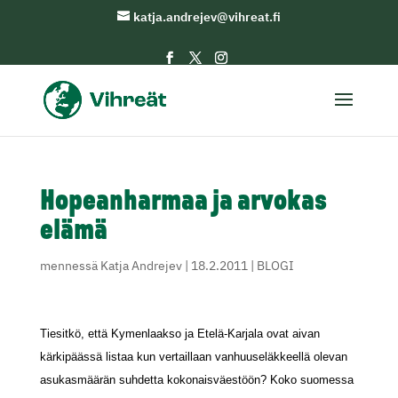
katja.andrejev@vihreat.fi
Hopeanharmaa ja arvokas
elämä
mennessä
Katja Andrejev
|
18.2.2011
|
BLOGI
Tiesitkö, että Kymenlaakso ja Etelä-Karjala ovat aivan
kärkipäässä listaa kun vertaillaan vanhuuseläkkeellä olevan
asukasmäärän suhdetta kokonaisväestöön? Koko suomessa