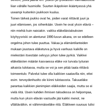
liian vähälle huomiolle. Suurten ikäpolvien ikääntyessä yhä
useampi kuitenkin joukkoon kuuluu.
Toinen tärkeä joukko ovat he, joiden varat riittävät juuri ja
juuri elämiseen, jos siihenkään. Usein he ovat yksin eläviä –
niin miehiä kuin naisiakin. vaikka eläkeläistalouksien
köyhyysriski on alentunut 1990-luvun aikana, on se edelleen
ongelma johon tulee puuttua. Vakaa ja elämäntilanteiden
mukaan joustava eläketurva ja hyvä vanhuus kaikille on
mielestäni itsestään selvyys johon tulee pyrkiä. Vaikkei
eläkeläisten määrän kasvaessa eläke voi turvata työuran
aikaista tulotasoa, mutta se voi ja sen pitää taata riittävä
toimeentulo. Palvelut tulee olla kaikkien saatavilla niin, ettei
esim. terveydenhuolto ole kiinni tulotasosta. Takuueläke
parantaa kaikkien pienimpien eläkkeiden saajia, mutta se ei
vielä riitä. Usein kahden ihmisen taloudessa on helpompaa,
mutta kun yksin elävän vastuulle jää kaikki menot, ne
yllättävätkin, ei vähimmäiseläke riitä. Eläkkeen suuruus tulisi