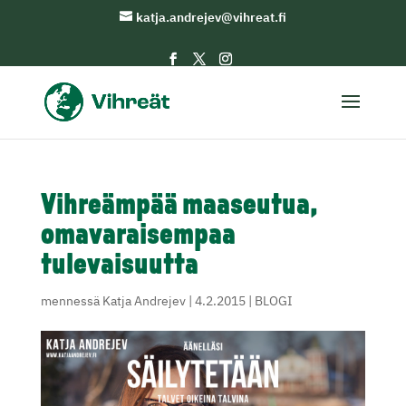
katja.andrejev@vihreat.fi
Vihreämpää maaseutua,
omavaraisempaa
tulevaisuutta
mennessä
Katja Andrejev
|
4.2.2015
|
BLOGI