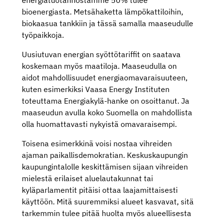
bioenergiasta. Metsähaketta lämpökattiloihin,
biokaasua tankkiin ja tässä samalla maaseudulle
työpaikkoja.
Uusiutuvan energian syöttötariffit on saatava
koskemaan myös maatiloja. Maaseudulla on
aidot mahdollisuudet energiaomavaraisuuteen,
kuten esimerkiksi Vaasa Energy Instituten
toteuttama Energiakylä-hanke on osoittanut. Ja
maaseudun avulla koko Suomella on mahdollista
olla huomattavasti nykyistä omavaraisempi.
Toisena esimerkkinä voisi nostaa vihreiden
ajaman paikallisdemokratian. Keskuskaupungin
kaupungintalolle keskittämisen sijaan vihreiden
mielestä erilaiset aluelautakunnat tai
kyläparlamentit pitäisi ottaa laajamittaisesti
käyttöön. Mitä suuremmiksi alueet kasvavat, sitä
tarkemmin tulee pitää huolta myös alueellisesta