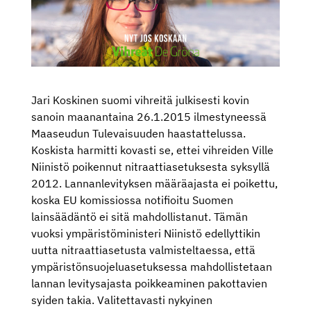
Jari Koskinen suomi vihreitä julkisesti kovin
sanoin maanantaina 26.1.2015 ilmestyneessä
Maaseudun Tulevaisuuden haastattelussa.
Koskista harmitti kovasti se, ettei vihreiden Ville
Niinistö poikennut nitraattiasetuksesta syksyllä
2012. Lannanlevityksen määräajasta ei poikettu,
koska EU komissiossa notifioitu Suomen
lainsäädäntö ei sitä mahdollistanut. Tämän
vuoksi ympäristöministeri Niinistö edellyttikin
uutta nitraattiasetusta valmisteltaessa, että
ympäristönsuojeluasetuksessa mahdollistetaan
lannan levitysajasta poikkeaminen pakottavien
syiden takia. Valitettavasti nykyinen