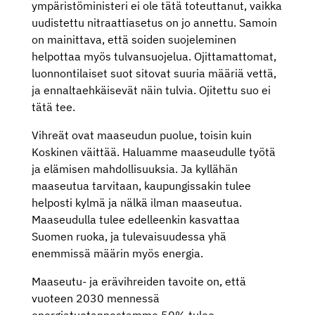
ympäristöministeri ei ole tätä toteuttanut, vaikka
uudistettu nitraattiasetus on jo annettu. Samoin
on mainittava, että soiden suojeleminen
helpottaa myös tulvansuojelua. Ojittamattomat,
luonnontilaiset suot sitovat suuria määriä vettä,
ja ennaltaehkäisevät näin tulvia. Ojitettu suo ei
tätä tee.
Vihreät ovat maaseudun puolue, toisin kuin
Koskinen väittää. Haluamme maaseudulle työtä
ja elämisen mahdollisuuksia. Ja kyllähän
maaseutua tarvitaan, kaupungissakin tulee
helposti kylmä ja nälkä ilman maaseutua.
Maaseudulla tulee edelleenkin kasvattaa
Suomen ruoka, ja tulevaisuudessa yhä
enemmissä määrin myös energia.
Maaseutu- ja erävihreiden tavoite on, että
vuoteen 2030 mennessä
energiatuotannostamme 50% tulee