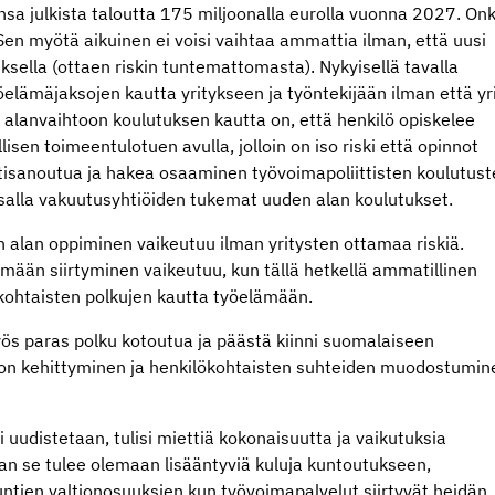
nsa julkista taloutta 175 miljoonalla eurolla vuonna 2027. On
en myötä aikuinen ei voisi vaihtaa ammattia ilman, että uusi
sella (ottaen riskin tuntemattomasta). Nykyisellä tavalla
elämäjaksojen kautta yritykseen ja työntekijään ilman että yr
to alanvaihtoon koulutuksen kautta on, että henkilö opiskelee
sen toimeentulotuen avulla, jolloin on iso riski että opinnot
rtisanoutua ja hakea osaaminen työvoimapoliittisten koulutus
ä osalla vakuutusyhtiöiden tukemat uuden alan koulutukset.
 alan oppiminen vaikeutuu ilman yritysten ottamaa riskiä.
ään siirtyminen vaikeutuu, kun tällä hetkellä ammatillinen
ökohtaisten polkujen kautta työelämään.
ös paras polku kotoutua ja päästä kiinni suomalaiseen
don kehittyminen ja henkilökohtaisten suhteiden muodostumin
uudistetaan, tulisi miettiä kokonaisuutta ja vaikutuksia
aan se tulee olemaan lisääntyviä kuluja kuntoutukseen,
untien valtionosuuksien kun työvoimapalvelut siirtyvät heidän