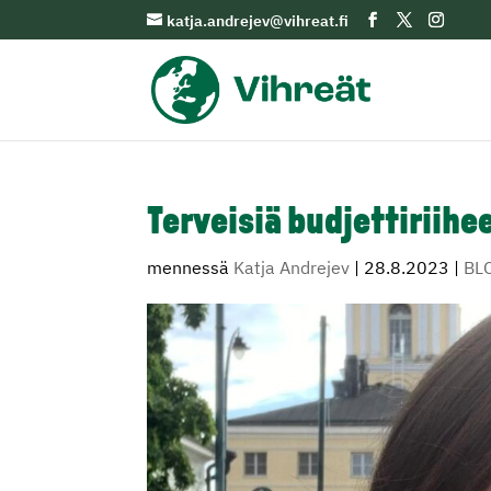
katja.andrejev@vihreat.fi
Terveisiä budjettiriihe
mennessä
Katja Andrejev
|
28.8.2023
|
BL