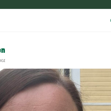
en
OGI