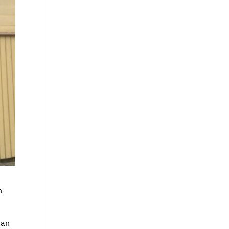
n
aan