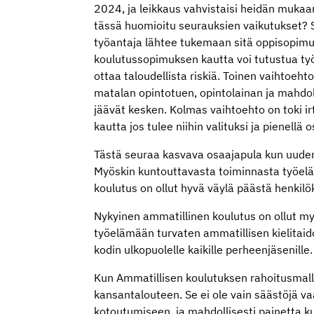
2024, ja leikkaus vahvistaisi heidän mukaa
tässä huomioitu seurauksien vaikutukset? S
työantaja lähtee tukemaan sitä oppisopimuk
koulutussopimuksen kautta voi tutustua työ
ottaa taloudellista riskiä. Toinen vaihtoeh
matalan opintotuen, opintolainan ja mahdolli
jäävät kesken. Kolmas vaihtoehto on toki i
kautta jos tulee niihin valituksi ja pienell
Tästä seuraa kasvava osaajapula kun uuden
Myöskin kuntouttavasta toiminnasta työeläm
koulutus on ollut hyvä väylä päästä henkil
Nykyinen ammatillinen koulutus on ollut my
työelämään turvaten ammatillisen kielitai
kodin ulkopuolelle kaikille perheenjäsenille.
Kun Ammatillisen koulutuksen rahoitusmalli 
kansantalouteen. Se ei ole vain säästöjä v
kotoutumiseen, ja mahdollisesti painetta k