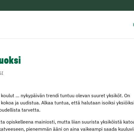
uoksi
GI
t, koulut … nykypäivän trendi tuntuu olevan suuret yksiköt. On
kokoa ja uudistua. Alkaa tuntua, että halutaan isoiksi yksiöiks
udellista tarvetta.
 opiskelleena mainiosti, mutta liian suurista yksiköistä kato
et katveeseen, pienemmän ääni on aina vaikeampi saada kuuluvi