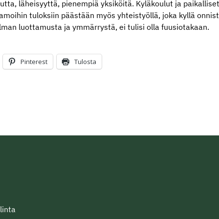
utta, läheisyyttä, pienempiä yksiköitä. Kyläkoulut ja paikallise
samoihin tuloksiin päästään myös yhteistyöllä, joka kyllä onnis
lman luottamusta ja ymmärrystä, ei tulisi olla fuusiotakaan.
Pinterest
Tulosta
linta