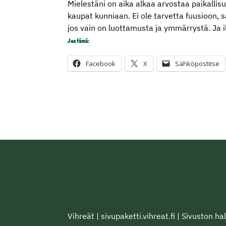
Mielestäni on aika alkaa arvostaa paikallisu
kaupat kunniaan. Ei ole tarvetta fuusioon, 
jos vain on luottamusta ja ymmärrystä. Ja i
Jaa tämä:
Facebook
X
Sähköpostitse
Vihreät
|
sivupaketti.vihreat.fi
|
Sivuston hal