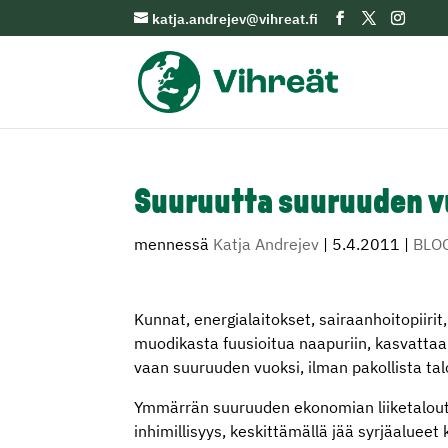
katja.andrejev@vihreat.fi
Suuruutta suuruuden v
mennessä
Katja Andrejev
|
5.4.2011
|
BLO
Kunnat, energialaitokset, sairaanhoitopiiri
muodikasta fuusioitua naapuriin, kasvattaa 
vaan suuruuden vuoksi, ilman pakollista talo
Ymmärrän suuruuden ekonomian liiketaloutta
inhimillisyys, keskittämällä jää syrjäalue