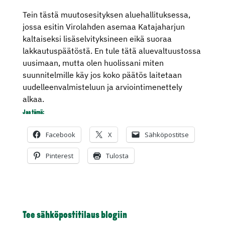
Tein tästä muutosesityksen aluehallituksessa,
jossa esitin Virolahden asemaa Katajaharjun
kaltaiseksi lisäselvityksineen eikä suoraa
lakkautuspäätöstä. En tule tätä aluevaltuustossa
uusimaan, mutta olen huolissani miten
suunnitelmille käy jos koko päätös laitetaan
uudelleenvalmisteluun ja arviointimenettely
alkaa.
Jaa tämä:
Facebook
X
Sähköpostitse
Pinterest
Tulosta
Tee sähköpostitilaus blogiin