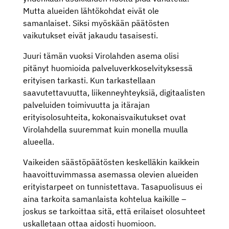
Mutta alueiden lähtökohdat eivät ole
samanlaiset. Siksi myöskään päätösten
vaikutukset eivät jakaudu tasaisesti.
Juuri tämän vuoksi Virolahden asema olisi
pitänyt huomioida palveluverkkoselvityksessä
erityisen tarkasti. Kun tarkastellaan
saavutettavuutta, liikenneyhteyksiä, digitaalisten
palveluiden toimivuutta ja itärajan
erityisolosuhteita, kokonaisvaikutukset ovat
Virolahdella suuremmat kuin monella muulla
alueella.
Vaikeiden säästöpäätösten keskelläkin kaikkein
haavoittuvimmassa asemassa olevien alueiden
erityistarpeet on tunnistettava. Tasapuolisuus ei
aina tarkoita samanlaista kohtelua kaikille –
joskus se tarkoittaa sitä, että erilaiset olosuhteet
uskalletaan ottaa aidosti huomioon.