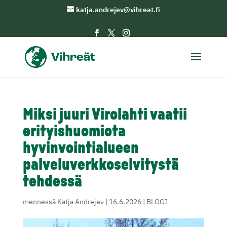
katja.andrejev@vihreat.fi
Miksi juuri Virolahti vaatii
erityishuomiota
hyvinvointialueen
palveluverkkoselvitystä
tehdessä
mennessä
Katja Andrejev
|
16.6.2026
|
BLOGI