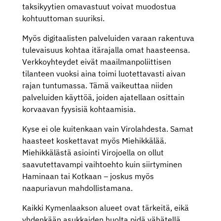
taksikyytien omavastuut voivat muodostua
kohtuuttoman suuriksi.
Myös digitaalisten palveluiden varaan rakentuva
tulevaisuus kohtaa itärajalla omat haasteensa.
Verkkoyhteydet eivät maailmanpoliittisen
tilanteen vuoksi aina toimi luotettavasti aivan
rajan tuntumassa. Tämä vaikeuttaa niiden
palveluiden käyttöä, joiden ajatellaan osittain
korvaavan fyysisiä kohtaamisia.
Kyse ei ole kuitenkaan vain Virolahdesta. Samat
haasteet koskettavat myös Miehikkälää.
Miehikkälästä asiointi Virojoella on ollut
saavutettavampi vaihtoehto kuin siirtyminen
Haminaan tai Kotkaan – joskus myös
naapuriavun mahdollistamana.
Kaikki Kymenlaakson alueet ovat tärkeitä, eikä
yhdenkään asukkaiden huolta pidä vähätellä.