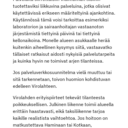
tuotettaviksi liikkuvina palveluina, jotka olisivat
käytettävissä erikseen määriteltyinä ajankohtina.
Käytännössä tämä voisi tarkoittaa esimerkiksi
laboratorion ja sairaanhoitajan vastaanoton
järjestämistä tiettyinä päivinä tai tiettyinä
kellonaikoina. Monelle alueen asukkaalle herää
kuitenkin aiheellinen kysymys siitä, vastaavatko
tällaiset ratkaisut aidosti nykyisiä palvelutarpeita
ja kuinka hyvin ne toimivat arjen tilanteissa.
Jos palveluverkkosuunnitelma vielä muuttuu tai
sitä tarkennetaan, toivon huomion kohdistuvan
edelleen Virolahteen.
Virolahden erityispiirteet tekevät tilanteesta
poikkeuksellisen. Julkinen liikenne toimii alueella
erittäin haastavasti, eikä taksiliikenne tarjoa
kaikille realistista vaihtoehtoa. Jos hoitoon on
matkustettava Haminaan tai Kotkaan,