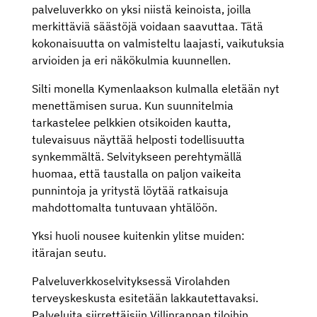
palveluverkko on yksi niistä keinoista, joilla
merkittäviä säästöjä voidaan saavuttaa. Tätä
kokonaisuutta on valmisteltu laajasti, vaikutuksia
arvioiden ja eri näkökulmia kuunnellen.
Silti monella Kymenlaakson kulmalla eletään nyt
menettämisen surua. Kun suunnitelmia
tarkastelee pelkkien otsikoiden kautta,
tulevaisuus näyttää helposti todellisuutta
synkemmältä. Selvitykseen perehtymällä
huomaa, että taustalla on paljon vaikeita
punnintoja ja yritystä löytää ratkaisuja
mahdottomalta tuntuvaan yhtälöön.
Yksi huoli nousee kuitenkin ylitse muiden:
itärajan seutu.
Palveluverkkoselvityksessä Virolahden
terveyskeskusta esitetään lakkautettavaksi.
Palveluita siirrettäisiin Villinrannan tiloihin