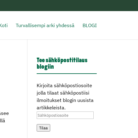
Koti
Turvallisempi arki yhdessä
BLOGI
Tee sähköpostitilaus
blogiin
Kirjoita sähköpostiosoite
jolla tilaat sähköpostiisi
ilmoitukset blogin uusista
artikkeleista.
äsee
Sähköpostiosoite
llä
Tilaa