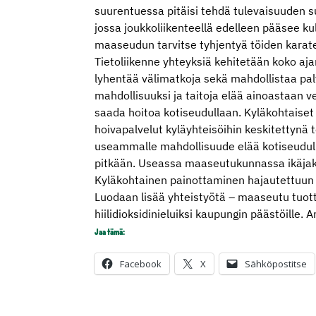
suurentuessa pitäisi tehdä tulevaisuuden 
jossa joukkoliikenteellä edelleen pääsee ku
maaseudun tarvitse tyhjentyä töiden karat
Tietoliikenne yhteyksiä kehitetään koko aj
lyhentää välimatkoja sekä mahdollistaa palv
mahdollisuuksi ja taitoja elää ainoastaan v
saada hoitoa kotiseudullaan. Kyläkohtaiset 
hoivapalvelut kyläyhteisöihin keskitettynä 
useammalle mahdollisuude elää kotiseudul
pitkään. Useassa maaseutukunnassa ikäjakau
Kyläkohtainen painottaminen hajautettuun p
Luodaan lisää yhteistyötä – maaseutu tuott
hiilidioksidinieluiksi kaupungin päästöille.
Jaa tämä:
Facebook
X
Sähköpostitse