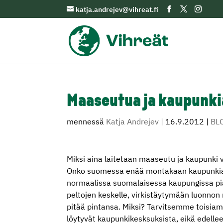
katja.andrejev@vihreat.fi
Maaseutua ja kaupunki
mennessä
Katja Andrejev
|
16.9.2012
|
BL
Miksi aina laitetaan maaseutu ja kaupunki 
Onko suomessa enää montakaan kaupunkia j
normaalissa suomalaisessa kaupungissa pia
peltojen keskelle, virkistäytymään luonnon 
pitää pintansa. Miksi? Tarvitsemme toisi
löytyvät kaupunkikesksuksista, eikä edelle