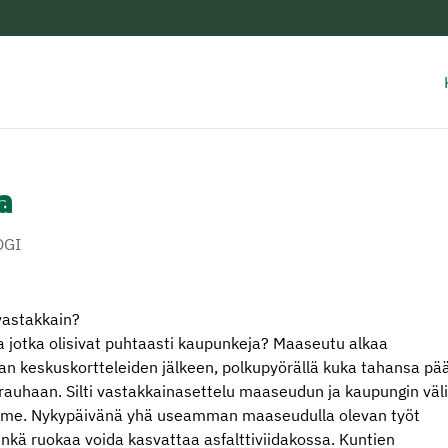
a
OGI
vastakkain?
otka olisivat puhtaasti kaupunkeja? Maaseutu alkaa
n keskuskortteleiden jälkeen, polkupyörällä kuka tahansa pä
rauhaan. Silti vastakkainasettelu maaseudun ja kaupungin väli
amme. Nykypäivänä yhä useamman maaseudulla olevan työt
enkä ruokaa voida kasvattaa asfalttiviidakossa. Kuntien