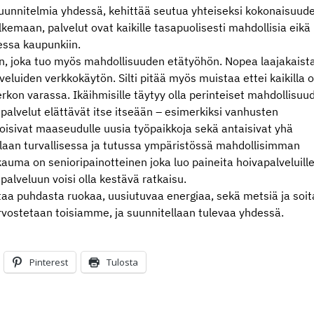
suunnitelmia yhdessä, kehittää seutua yhteiseksi kokonaisuud
lkemaan, palvelut ovat kaikille tasapuolisesti mahdollisia eikä
essa kaupunkiin.
an, joka tuo myös mahdollisuuden etätyöhön. Nopea laajakaist
eluiden verkkokäytön. Silti pitää myös muistaa ettei kaikilla o
erkon varassa. Ikäihmisille täytyy olla perinteiset mahdollisuu
palvelut elättävät itse itseään – esimerkiksi vanhusten
toisivat maaseudulle uusia työpaikkoja sekä antaisivat yhä
laan turvallisessa ja tutussa ympäristössä mahdollisimman
ma on senioripainotteinen joka luo paineita hoivapalveluille
alveluun voisi olla kestävä ratkaisu.
aa puhdasta ruokaa, uusiutuvaa energiaa, sekä metsiä ja soit
 Arvostetaan toisiamme, ja suunnitellaan tulevaa yhdessä.
Pinterest
Tulosta