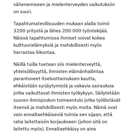
vähenemiseen ja mielenterveyden vaikutuksiin
on suuri.
Tapahtumateollisuuden mukaan alalla toimii
3200 yritystä ja lähes 200 000 työntekijää.
Näissä tapahtumissa ihmiset voivat kokea
kulttuurielämyksiä ja mahdollisesti myös
harrastaa liikuntaa.
Näillä tuilla tuetaan siis mielenterveyttä,
yhteisöllisyyttä, ihmisten elämänhallintaa
parantuneet itseluottamuksen kautta,
ehkäistään syrjäytymistä ja vakavia sairauksia
jotka vaikuttavat ihmisten työkykyyn. Säilytetään
suuren ihmisjoukon toimeentulo jotka työllistävät
itsensä ja mahdollisesti myös muita. Nämä ovat
vain ennaltaehkäiseviä toimia sen sijaan, että
raha laitettaisiin korjaukseen (johon sitä on
laitettu myös). Ennaltaehkäisy on aina