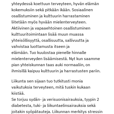
yhteydessä koettuun terveyteen, hyvän elämän
kokemuksiin sekä pitkään ikään. Sosiaalinen
osallistuminen ja kulttuurin harrastaminen
liitetään myös hyvään mielenterveyteen.
Aktiivinen ja vapaaehtoinen osallistuminen
kulttuuritoimintaan lisää muun muassa
yhteisöllisyyttä, osallisuutta, sallivuutta ja
vahvistaa luottamusta itseen ja
elämään. Tuo kuulostaa pienelle hinnalle
mielenterveyden lisäämisestä. Nyt kun saamme
pian yhteiskunnan taas auki normaaliin, on
ihmisillä kaipuu kulttuurin ja harrastusten pariin.
Liikunta sen sijaan tuo tutkitusti monia
vaikutuksia terveyteen, mitä tuskin kukaan
kiistää.
Se torjuu sydän- ja verisuonisairauksia, tyypin 2
diabetesta, tuki- ja liikuntaelinsairauksia sekä
joitakin syöpätauteja. Liikunnan merkitys stressin