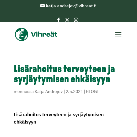
katja.andrejev@vihreat.fi
Lisärahoitus terveyteen ja
syrjäytymisen ehkäisyyn
mennessä
Katja Andrejev
|
2.5.2021
|
BLOGI
Lisärahoitus terveyteen ja syrjäytymisen
ehkäisyyn