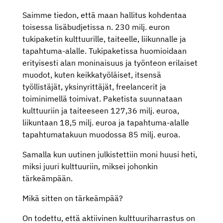
Saimme tiedon, että maan hallitus kohdentaa
toisessa lisäbudjetissa n. 230 milj. euron
tukipaketin kulttuurille, taiteelle, liikunnalle ja
tapahtuma-alalle. Tukipaketissa huomioidaan
erityisesti alan moninaisuus ja työnteon erilaiset
muodot, kuten keikkatyöläiset, itsensä
työllistäjät, yksinyrittäjät, freelancerit ja
toiminimellä toimivat. Paketista suunnataan
kulttuuriin ja taiteeseen 127,36 milj. euroa,
liikuntaan 18,5 milj. euroa ja tapahtuma-alalle
tapahtumatakuun muodossa 85 milj. euroa.
Samalla kun uutinen julkistettiin moni huusi heti,
miksi juuri kulttuuriin, miksei johonkin
tärkeämpään.
Mikä sitten on tärkeämpää?
On todettu, että aktiivinen kulttuuriharrastus on