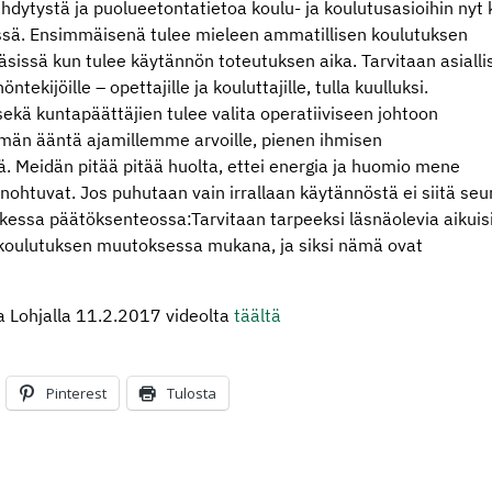
ehdytystä ja puolueet
ontatietoa koulu- ja koulutusasioihin nyt
ssä. Ensimmäisenä tulee mieleen ammatillisen koulutuksen
äsissä kun tulee käytännön toteutuksen aika. Tarvitaan asialli
ekijöille – opettajille ja kouluttajille, tulla kuulluksi.
sekä kuntapäättäjien tulee valita operatiiviseen johtoon
mmän ääntä ajamillemme arvoille, pienen ihmisen
. Meidän pitää pitää huolta, ettei energia ja huomio mene
unohtuvat. Jos puhutaan vain irrallaan käytännöstä ei siitä seu
ikessa päätöksenteossa:Tarvitaan tarpeeksi läsnäolevia aikuisi
a koulutuksen muutoksessa mukana, ja siksi nämä ovat
 Lohjalla 11.2.2017 videolta
täältä
Pinterest
Tulosta