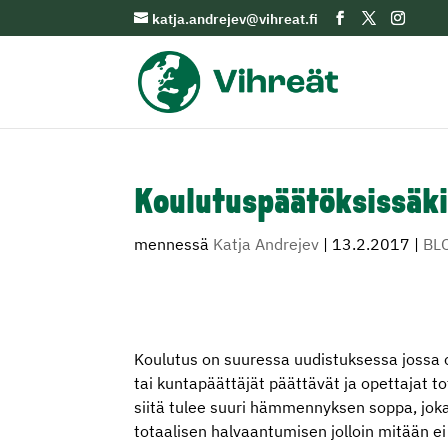
katja.andrejev@vihreat.fi
Koulutuspäätöksissäkin
mennessä
Katja Andrejev
|
13.2.2017
|
BL
Koulutus on suuressa uudistuksessa jossa o
tai kuntapäättäjät päättävät ja opettajat
siitä tulee suuri hämmennyksen soppa, joka
totaalisen halvaantumisen jolloin mitään e