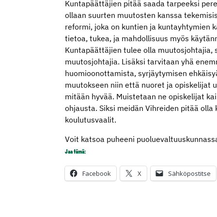
Kuntapäättäjien pitää saada tarpeeksi per
ollaan suurten muutosten kanssa tekemisi
reformi, joka on kuntien ja kuntayhtymien k
tietoa, tukea, ja mahdollisuus myös käytännönt
Kuntapäättäjien tulee olla muutosjohtajia, 
muutosjohtajia. Lisäksi tarvitaan yhä ene
huomioonottamista, syrjäytymisen ehkäisyä
muutokseen niin että nuoret ja opiskelijat 
mitään hyvää. Muistetaan ne opiskelijat ka
ohjausta. Siksi meidän Vihreiden pitää oll
koulutusvaalit.
Voit katsoa puheeni puoluevaltuuskunnassa
Jaa tämä:
Facebook
X
Sähköpostitse