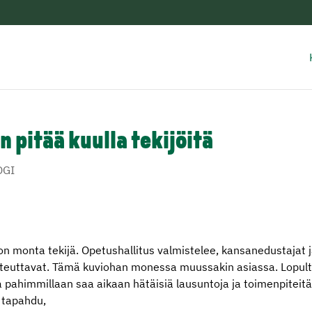
 pitää kuulla tekijöitä
OGI
n monta tekijä. Opetushallitus valmistelee, kansanedustajat j
 toteuttavat. Tämä kuviohan monessa muussakin asiassa. Lopul
 pahimmillaan saa aikaan hätäisiä lausuntoja ja toimenpiteitä
i tapahdu,