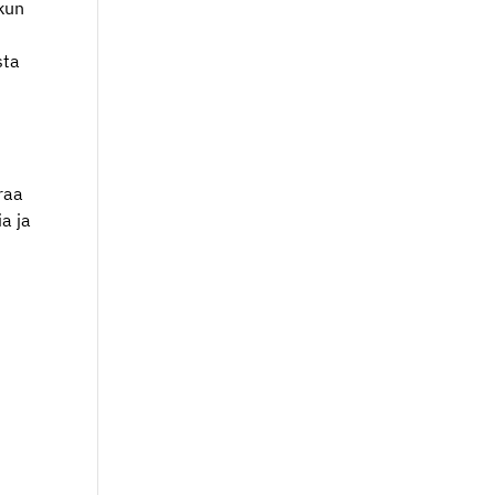
 kun
sta
raa
a ja