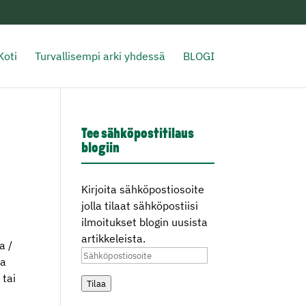
Koti
Turvallisempi arki yhdessä
BLOGI
Tee sähköpostitilaus
blogiin
Kirjoita sähköpostiosoite
jolla tilaat sähköpostiisi
ilmoitukset blogin uusista
artikkeleista.
a /
Sähköpostiosoite
ta
 tai
Tilaa