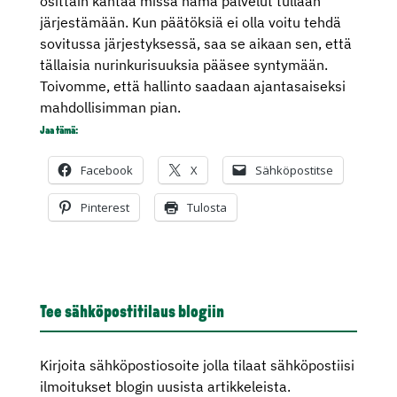
osittain kantaa missä nämä palvelut tullaan
järjestämään. Kun päätöksiä ei olla voitu tehdä
sovitussa järjestyksessä, saa se aikaan sen, että
tällaisia nurinkurisuuksia pääsee syntymään.
Toivomme, että hallinto saadaan ajantasaiseksi
mahdollisimman pian.
Jaa tämä:
Facebook
X
Sähköpostitse
Pinterest
Tulosta
Tee sähköpostitilaus blogiin
Kirjoita sähköpostiosoite jolla tilaat sähköpostiisi
ilmoitukset blogin uusista artikkeleista.