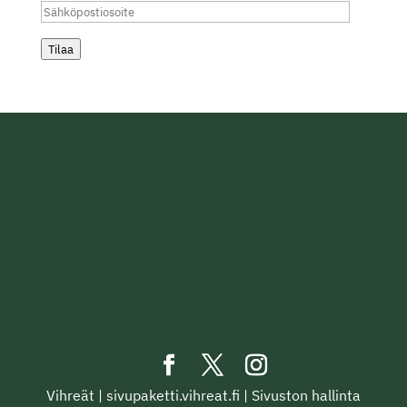
Sähköpostiosoite
Tilaa
Vihreät
|
sivupaketti.vihreat.fi
|
Sivuston hallinta