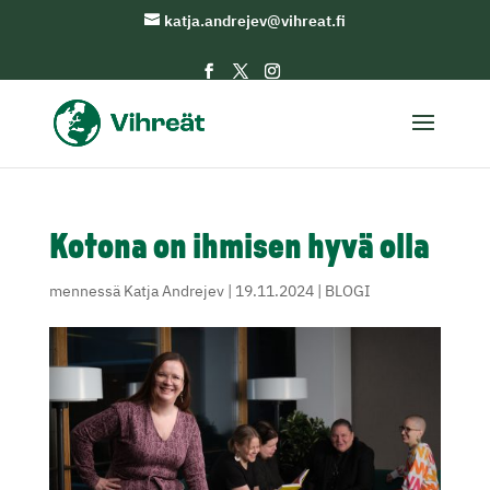
katja.andrejev@vihreat.fi
Kotona on ihmisen hyvä olla
mennessä
Katja Andrejev
|
19.11.2024
|
BLOGI