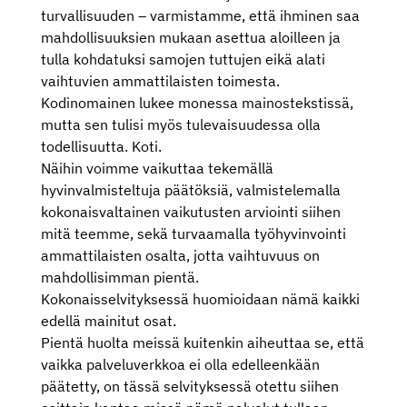
turvallisuuden – varmistamme, että ihminen saa
mahdollisuuksien mukaan asettua aloilleen ja
tulla kohdatuksi samojen tuttujen eikä alati
vaihtuvien ammattilaisten toimesta.
Kodinomainen lukee monessa mainostekstissä,
mutta sen tulisi myös tulevaisuudessa olla
todellisuutta. Koti.
Näihin voimme vaikuttaa tekemällä
hyvinvalmisteltuja päätöksiä, valmistelemalla
kokonaisvaltainen vaikutusten arviointi siihen
mitä teemme, sekä turvaamalla työhyvinvointi
ammattilaisten osalta, jotta vaihtuvuus on
mahdollisimman pientä.
Kokonaisselvityksessä huomioidaan nämä kaikki
edellä mainitut osat.
Pientä huolta meissä kuitenkin aiheuttaa se, että
vaikka palveluverkkoa ei olla edelleenkään
päätetty, on tässä selvityksessä otettu siihen