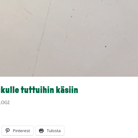
kulle tuttuihin käsiin
LOGI
Pinterest
Tulosta