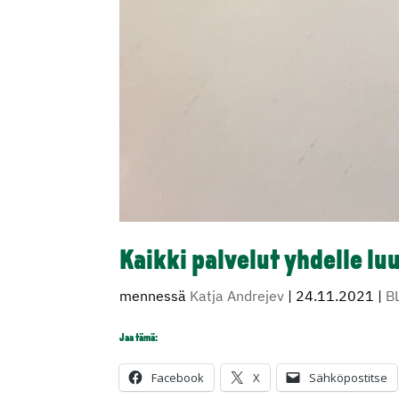
Kaikki palvelut yhdelle luu
mennessä
Katja Andrejev
|
24.11.2021
|
B
Jaa tämä:
Facebook
X
Sähköpostitse