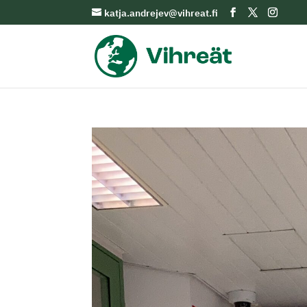
katja.andrejev@vihreat.fi