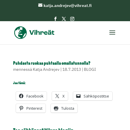
katja.andrejev@vihreat.fi
Puhdasta ruokaa puhtaalla omallatunnolla?
mennessä
Katja Andrejev
|
18.7.2013
|
BLOGI
Jaa tämä:
Facebook
X
Sähköpostitse
Pinterest
Tulosta