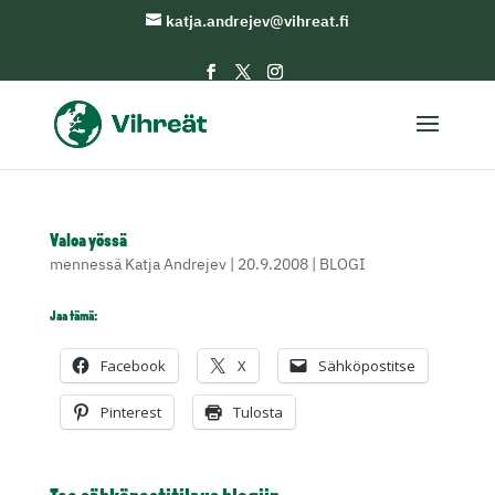
katja.andrejev@vihreat.fi
Valoa yössä
mennessä
Katja Andrejev
|
20.9.2008
|
BLOGI
Jaa tämä:
Facebook
X
Sähköpostitse
Pinterest
Tulosta