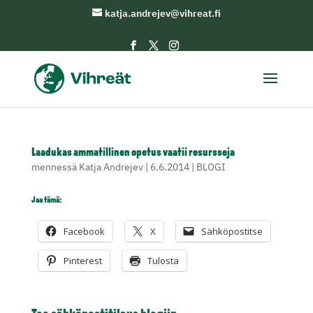
katja.andrejev@vihreat.fi
Laadukas ammatillinen opetus vaatii resursseja
mennessä
Katja Andrejev
|
6.6.2014
|
BLOGI
Jaa tämä:
Facebook
X
Sähköpostitse
Pinterest
Tulosta