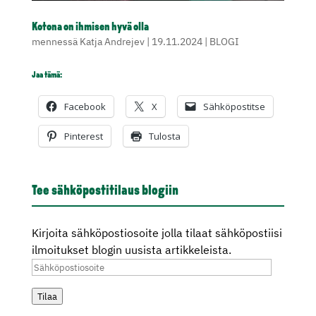
Kotona on ihmisen hyvä olla
mennessä
Katja Andrejev
|
19.11.2024
|
BLOGI
Jaa tämä:
Facebook
X
Sähköpostitse
Pinterest
Tulosta
Tee sähköpostitilaus blogiin
Kirjoita sähköpostiosoite jolla tilaat sähköpostiisi
ilmoitukset blogin uusista artikkeleista.
Sähköpostiosoite
Tilaa