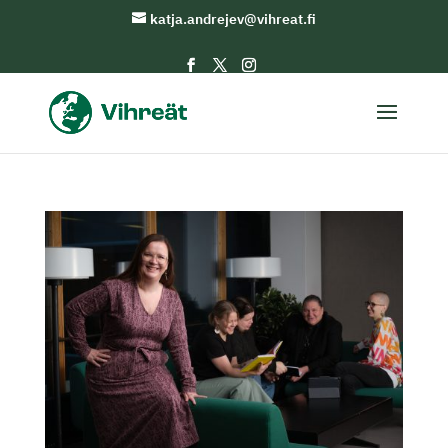
katja.andrejev@vihreat.fi