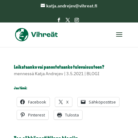
katja.andrejev@vihreat.fi
Leikataanko vai panostetaanko tulevaisuuteen?
mennessä
Katja Andrejev
|
3.5.2021
|
BLOGI
Jaa tämä:
Facebook
X
Sähköpostitse
Pinterest
Tulosta