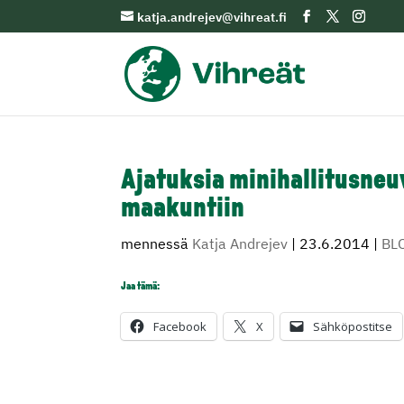
katja.andrejev@vihreat.fi
Ajatuksia minihallitusneu
maakuntiin
mennessä
Katja Andrejev
|
23.6.2014
|
BL
Jaa tämä:
Facebook
X
Sähköpostitse