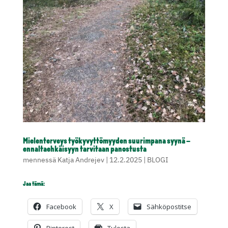
Mielenterveys työkyvyttömyyden suurimpana syynä –
ennaltaehkäisyyn tarvitaan panostusta
mennessä
Katja Andrejev
|
12.2.2025
|
BLOGI
Jaa tämä:
Facebook
X
Sähköpostitse