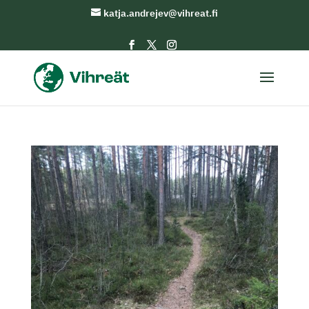
katja.andrejev@vihreat.fi