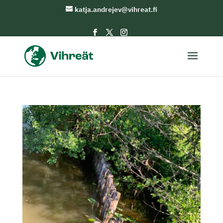
katja.andrejev@vihreat.fi