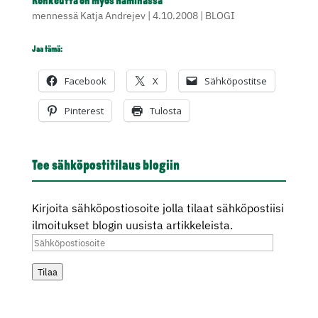
Rohkeutta on myös Haminassa
mennessä
Katja Andrejev
|
4.10.2008
|
BLOGI
Jaa tämä:
Facebook
X
Sähköpostitse
Pinterest
Tulosta
Tee sähköpostitilaus blogiin
Kirjoita sähköpostiosoite jolla tilaat sähköpostiisi
ilmoitukset blogin uusista artikkeleista.
Sähköpostiosoite
Tilaa