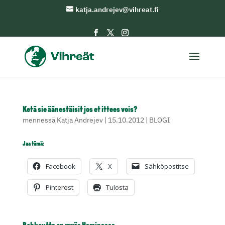
katja.andrejev@vihreat.fi
Ketä sie äänestäisit jos et ittees vois?
mennessä
Katja Andrejev
|
15.10.2012
|
BLOGI
Jaa tämä:
Facebook
X
Sähköpostitse
Pinterest
Tulosta