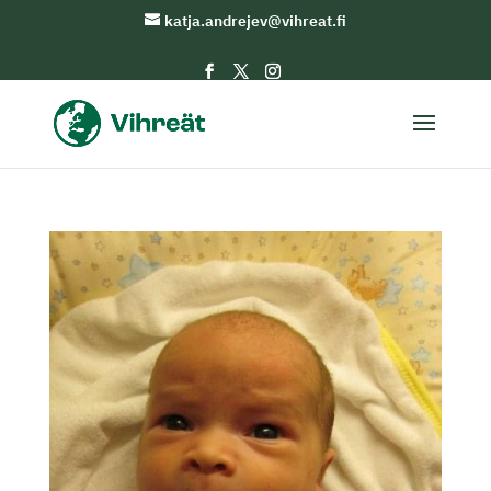
katja.andrejev@vihreat.fi