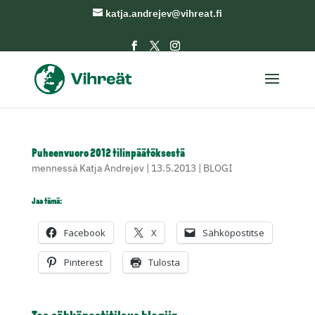
katja.andrejev@vihreat.fi
Puheenvuoro 2012 tilinpäätöksestä
mennessä
Katja Andrejev
|
13.5.2013
|
BLOGI
Jaa tämä:
Facebook
X
Sähköpostitse
Pinterest
Tulosta