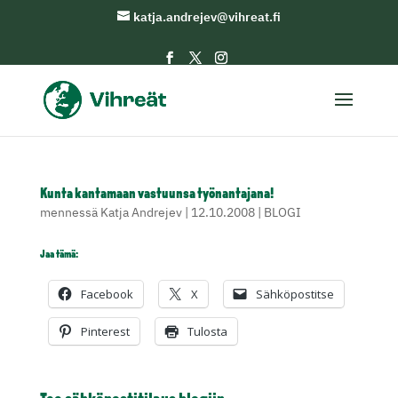
katja.andrejev@vihreat.fi
Kunta kantamaan vastuunsa työnantajana!
mennessä
Katja Andrejev
|
12.10.2008
|
BLOGI
Jaa tämä:
Facebook
X
Sähköpostitse
Pinterest
Tulosta