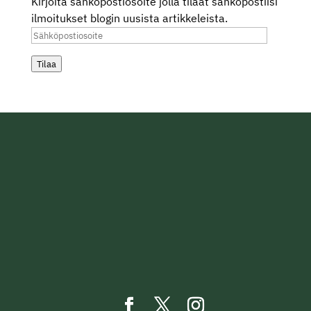
Kirjoita sähköpostiosoite jolla tilaat sähköpostiisi
ilmoitukset blogin uusista artikkeleista.
Sähköpostiosoite
Tilaa