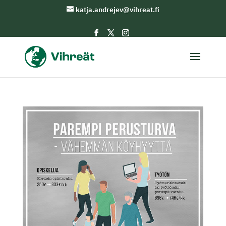
katja.andrejev@vihreat.fi