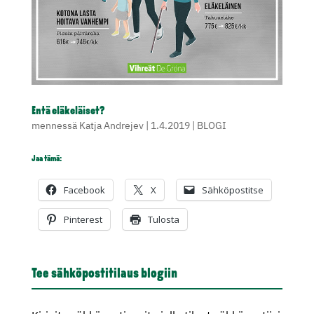
Entä eläkeläiset?
mennessä
Katja Andrejev
|
1.4.2019
|
BLOGI
Jaa tämä:
Facebook
X
Sähköpostitse
Pinterest
Tulosta
Tee sähköpostitilaus blogiin