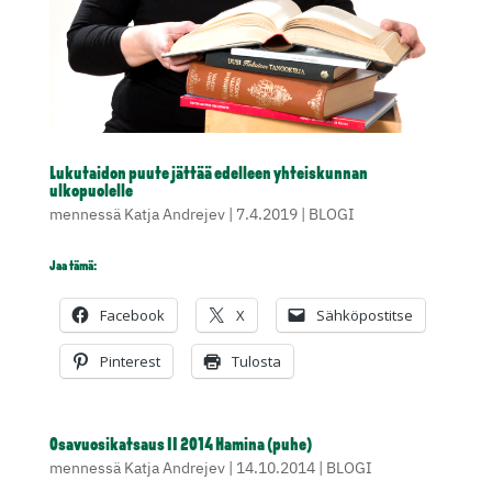
Lukutaidon puute jättää edelleen yhteiskunnan
ulkopuolelle
mennessä
Katja Andrejev
|
7.4.2019
|
BLOGI
Jaa tämä:
Facebook
X
Sähköpostitse
Pinterest
Tulosta
Osavuosikatsaus II 2014 Hamina (puhe)
mennessä
Katja Andrejev
|
14.10.2014
|
BLOGI