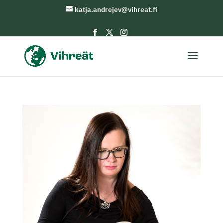
katja.andrejev@vihreat.fi