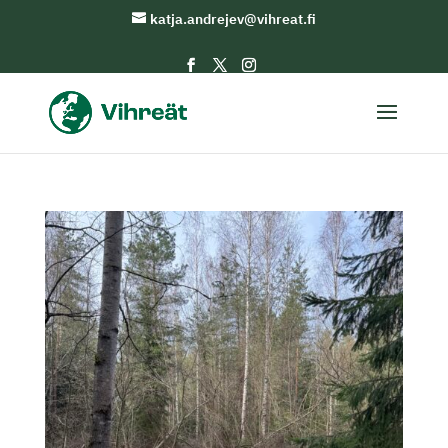
katja.andrejev@vihreat.fi