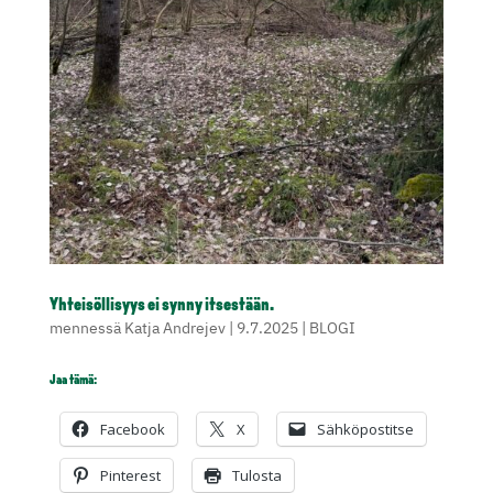
Yhteisöllisyys ei synny itsestään.
mennessä
Katja Andrejev
|
9.7.2025
|
BLOGI
Jaa tämä:
Facebook
X
Sähköpostitse
Pinterest
Tulosta