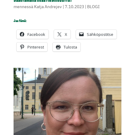
Säästämällä lisää rikollisuutta?
mennessä
Katja Andrejev
|
7.10.2023
|
BLOGI
Jaa tämä:
Facebook
X
Sähköpostitse
Pinterest
Tulosta