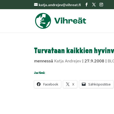
katja.andrejev@vihreat.fi
Turvataan kaikkien hyvinv
mennessä
Katja Andrejev
|
27.9.2008
|
BL
Jaa tämä:
Facebook
X
Sähköpostitse