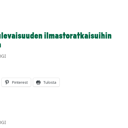
ulevaisuuden ilmastoratkaisuihin
a
OGI
Pinterest
Tulosta
OGI