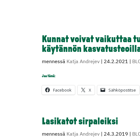
Kunnat voivat vaikuttaa t
käytännön kasvatusteoill
mennessä
Katja Andrejev
|
24.2.2021
|
BL
Jaa tämä:
Facebook
X
Sähköpostitse
Lasikatot sirpaleiksi
mennessä
Katja Andrejev
|
24.3.2019
|
BL