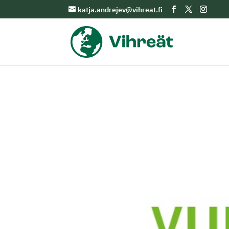
katja.andrejev@vihreat.fi