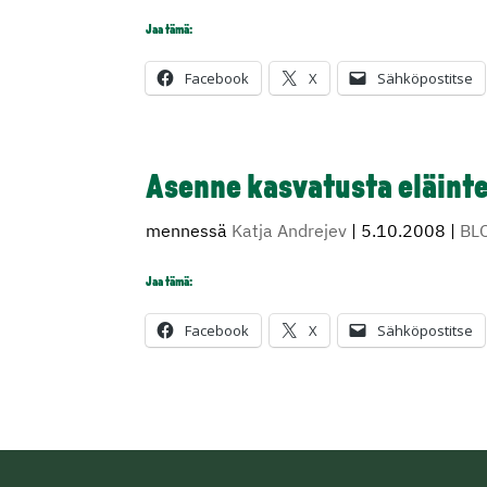
Jaa tämä:
Facebook
X
Sähköpostitse
Asenne kasvatusta eläint
mennessä
Katja Andrejev
|
5.10.2008
|
BL
Jaa tämä:
Facebook
X
Sähköpostitse