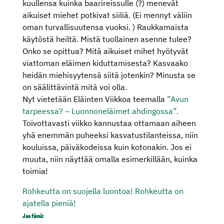
kuullensa kuinka baarireissulle (?) menevät
aikuiset miehet potkivat siiliä. (Ei mennyt väliin
oman turvallisuutensa vuoksi. ) Raukkamaista
käytöstä heiltä. Mistä tuollainen asenne tulee?
Onko se opittua? Mitä aikuiset mihet hyötyvät
viattoman eläimen kiduttamisesta? Kasvaako
heidän miehisyytensä siitä jotenkin? Minusta se
on säälittävintä mitä voi olla.
Nyt vietetään Eläinten Viikkoa teemalla
”Avun
tarpeessa? – Luonnoneläimet ahdingossa”.
Toivottavasti viikko kannustaa ottamaan aiheen
yhä enemmän puheeksi kasvatustilanteissa, niin
kouluissa, päiväkodeissa kuin kotonakin. Jos ei
muuta, niin näyttää omalla esimerkillään, kuinka
toimia!
Rohkeutta on suojella luontoa! Rohkeutta on
ajatella pieniä!
Jaa tämä: