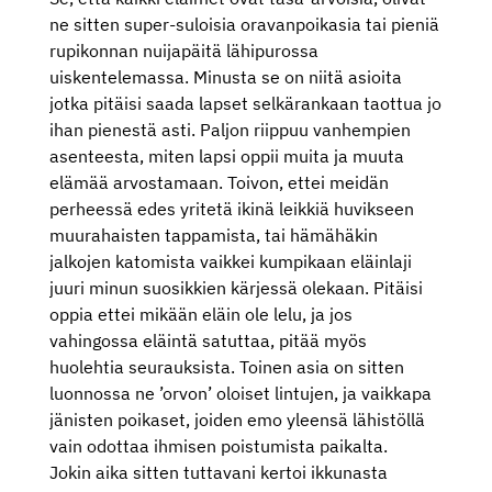
ne sitten super-suloisia oravanpoikasia tai pieniä
rupikonnan nuijapäitä lähipurossa
uiskentelemassa. Minusta se on niitä asioita
jotka pitäisi saada lapset selkärankaan taottua jo
ihan pienestä asti. Paljon riippuu vanhempien
asenteesta, miten lapsi oppii muita ja muuta
elämää arvostamaan. Toivon, ettei meidän
perheessä edes yritetä ikinä leikkiä huvikseen
muurahaisten tappamista, tai hämähäkin
jalkojen katomista vaikkei kumpikaan eläinlaji
juuri minun suosikkien kärjessä olekaan. Pitäisi
oppia ettei mikään eläin ole lelu, ja jos
vahingossa eläintä satuttaa, pitää myös
huolehtia seurauksista. Toinen asia on sitten
luonnossa ne ’orvon’ oloiset lintujen, ja vaikkapa
jänisten poikaset, joiden emo yleensä lähistöllä
vain odottaa ihmisen poistumista paikalta.
Jokin aika sitten tuttavani kertoi ikkunasta