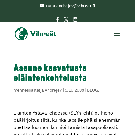
katja.andrejev@vihreat.fi
Asenne kasvatusta
eläintenkohtelusta
mennessä
Katja Andrejev
|
5.10.2008
|
BLOGI
Eläinten Ystävä lehdessä (SEYn lehti) oli hieno
pääkirjoitus siitä, kuinka lapsille pitäisi enemmän
opettaa luonnon kunnioittamista tasapuolisesti.
Se, että kaikki eläimet ovat tasa-arvoisia, olivat