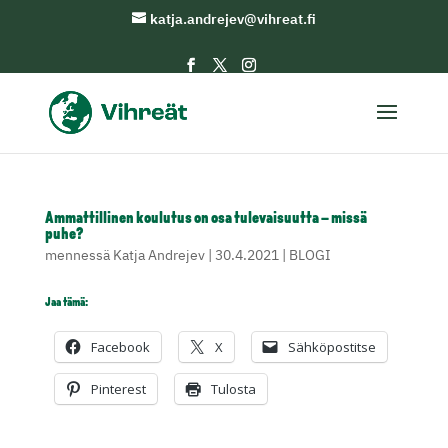
katja.andrejev@vihreat.fi
Ammattillinen koulutus on osa tulevaisuutta – missä
puhe?
mennessä
Katja Andrejev
|
30.4.2021
|
BLOGI
Jaa tämä:
Facebook
X
Sähköpostitse
Pinterest
Tulosta