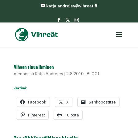
katja.andrejev@vihreat.fi
Vihaan sinua ihminen
mennessä
Katja Andrejev
|
2.8.2010
|
BLOGI
Jaa tämä:
Facebook
X
Sähköpostitse
Pinterest
Tulosta