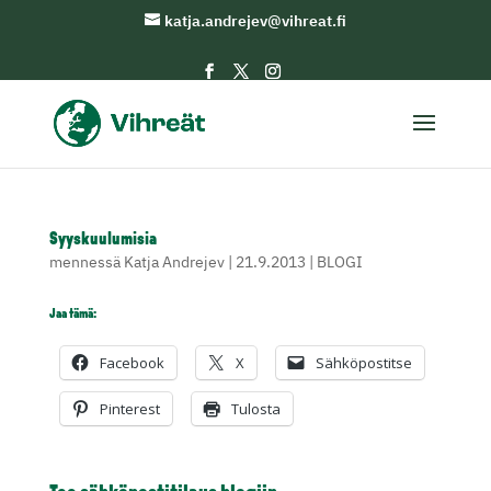
katja.andrejev@vihreat.fi
Syyskuulumisia
mennessä
Katja Andrejev
|
21.9.2013
|
BLOGI
Jaa tämä:
Facebook
X
Sähköpostitse
Pinterest
Tulosta