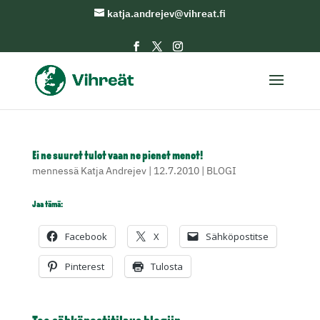
katja.andrejev@vihreat.fi
Ei ne suuret tulot vaan ne pienet menot!
mennessä
Katja Andrejev
|
12.7.2010
|
BLOGI
Jaa tämä:
Facebook
X
Sähköpostitse
Pinterest
Tulosta