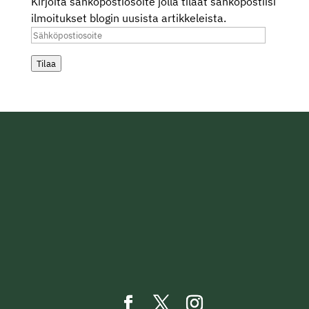
Kirjoita sähköpostiosoite jolla tilaat sähköpostiisi
ilmoitukset blogin uusista artikkeleista.
Sähköpostiosoite
Tilaa