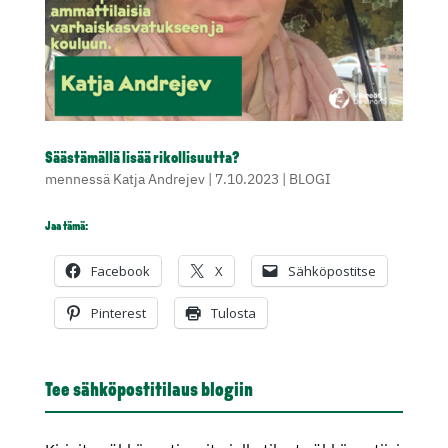
Säästämällä lisää rikollisuutta?
mennessä
Katja Andrejev
|
7.10.2023
|
BLOGI
Jaa tämä:
Facebook
X
Sähköpostitse
Pinterest
Tulosta
Tee sähköpostitilaus blogiin