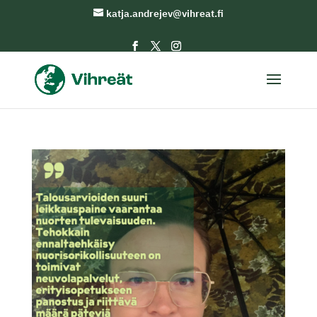
katja.andrejev@vihreat.fi