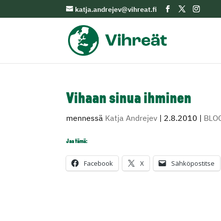
katja.andrejev@vihreat.fi
Vihaan sinua ihminen
mennessä
Katja Andrejev
|
2.8.2010
|
BLO
Jaa tämä:
Facebook
X
Sähköpostitse