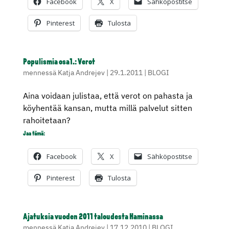
Facebook
X
Sähköpostitse
Pinterest
Tulosta
Populismia osa1.: Verot
mennessä
Katja Andrejev
|
29.1.2011
|
BLOGI
Aina voidaan julistaa, että verot on pahasta ja
köyhentää kansan, mutta millä palvelut sitten
rahoitetaan?
Jaa tämä:
Facebook
X
Sähköpostitse
Pinterest
Tulosta
Ajatuksia vuoden 2011 taloudesta Haminassa
mennessä
Katja Andrejev
|
17.12.2010
|
BLOGI