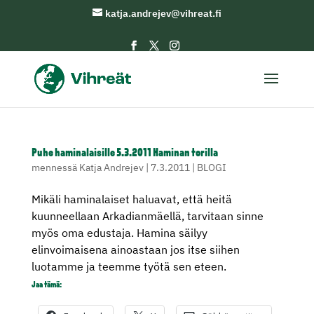
katja.andrejev@vihreat.fi
Puhe haminalaisille 5.3.2011 Haminan torilla
mennessä
Katja Andrejev
|
7.3.2011
|
BLOGI
Mikäli haminalaiset haluavat, että heitä
kuunneellaan Arkadianmäellä, tarvitaan sinne
myös oma edustaja. Hamina säilyy
elinvoimaisena ainoastaan jos itse siihen
luotamme ja teemme työtä sen eteen.
Jaa tämä: