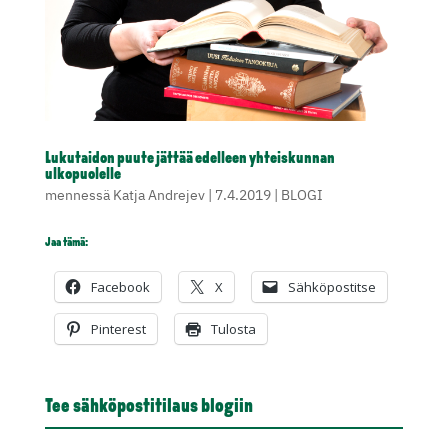
Lukutaidon puute jättää edelleen yhteiskunnan
ulkopuolelle
mennessä
Katja Andrejev
|
7.4.2019
|
BLOGI
Jaa tämä:
Facebook
X
Sähköpostitse
Pinterest
Tulosta
Tee sähköpostitilaus blogiin