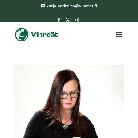
katja.andrejev@vihreat.fi