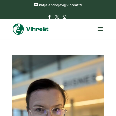
katja.andrejev@vihreat.fi